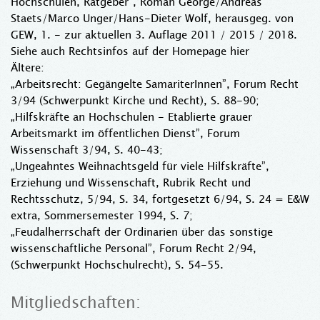
Hochschulen, Ratgeber”, Roman George/Andreas
Staets/Marco Unger/Hans-Dieter Wolf, herausgeg. von
GEW, 1. - zur aktuellen 3. Auflage 2011 / 2015 / 2018.
Siehe auch Rechtsinfos auf der Homepage hier
Ältere:
„Arbeitsrecht: Gegängelte SamariterInnen”, Forum Recht
3/94 (Schwerpunkt Kirche und Recht), S. 88-90;
„Hilfskräfte an Hochschulen - Etablierte grauer
Arbeitsmarkt im öffentlichen Dienst”, Forum
Wissenschaft 3/94, S. 40-43;
„Ungeahntes Weihnachtsgeld für viele Hilfskräfte”,
Erziehung und Wissenschaft, Rubrik Recht und
Rechtsschutz, 5/94, S. 34, fortgesetzt 6/94, S. 24 = E&W
extra, Sommersemester 1994, S. 7;
„Feudalherrschaft der Ordinarien über das sonstige
wissenschaftliche Personal”, Forum Recht 2/94,
(Schwerpunkt Hochschulrecht), S. 54-55.
Mitgliedschaften: