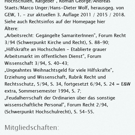
Hochschulen, Ratgeber”, Roman George/Andreas
Staets/Marco Unger/Hans-Dieter Wolf, herausgeg. von
GEW, 1. - zur aktuellen 3. Auflage 2011 / 2015 / 2018.
Siehe auch Rechtsinfos auf der Homepage hier
Ältere:
„Arbeitsrecht: Gegängelte SamariterInnen”, Forum Recht
3/94 (Schwerpunkt Kirche und Recht), S. 88-90;
„Hilfskräfte an Hochschulen - Etablierte grauer
Arbeitsmarkt im öffentlichen Dienst”, Forum
Wissenschaft 3/94, S. 40-43;
„Ungeahntes Weihnachtsgeld für viele Hilfskräfte”,
Erziehung und Wissenschaft, Rubrik Recht und
Rechtsschutz, 5/94, S. 34, fortgesetzt 6/94, S. 24 = E&W
extra, Sommersemester 1994, S. 7;
„Feudalherrschaft der Ordinarien über das sonstige
wissenschaftliche Personal”, Forum Recht 2/94,
(Schwerpunkt Hochschulrecht), S. 54-55.
Mitgliedschaften: